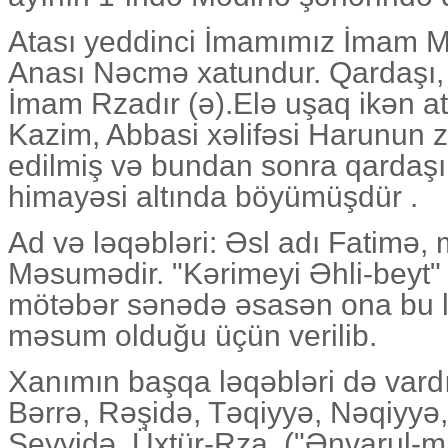
Atası yeddinci İmamımız İmam Mu
Anası Nəcmə xatundur. Qardaşı,
İmam Rzadır (ə).Elə uşaq ikən a
Kazim, Abbasi xəlifəsi Harunun 
edilmiş və bundan sonra qardaş
himayəsi altında böyümüşdür .
Ad və ləqəbləri: Əsl adı Fatimə, 
Məsumədir. "Kərimeyi Əhli-beyt" 
mötəbər sənədə əsasən ona bu 
məsum olduğu üçün verilib.
Xanımın başqa ləqəbləri də vardı
Bərrə, Rəşidə, Təqiyyə, Nəqiyyə,
Seyyidə, Üxtür-Rza. ("Ənvarul-mu