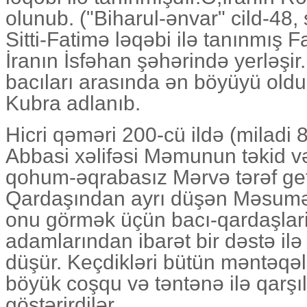
olunub. ("Biharul-ənvar" cild-48,
Sitti-Fatimə ləqəbi ilə tanınmış F
İranın İsfəhan şəhərində yerləşi
bacıları arasında ən böyüyü oldu
Kubra adlanıb.
Hicri qəməri 200-cü ildə (miladi
Abbasi xəlifəsi Məmunun təkid v
qohum-əqrabasız Mərvə tərəf ge
Qardaşından ayrı düşən Məsumə
onu görmək üçün bacı-qardaşlari
adamlarından ibarət bir dəstə ilə
düşür. Keçdikləri bütün məntəqə
böyük coşqu və təntənə ilə qarş
göstərirdilər.