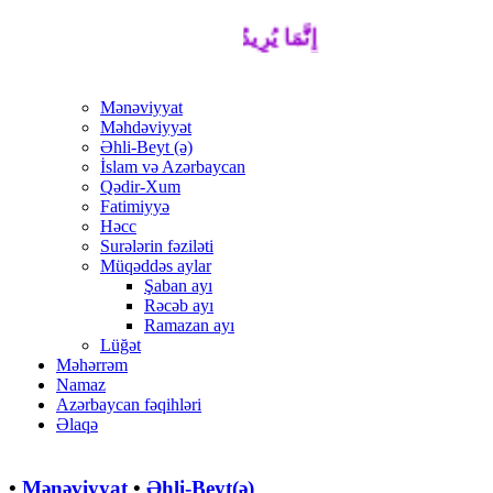
إِنَّمَا يُرِيدُ اللَّهُ لِيُذْهِبَ عَنْكُمُ الرِّجْسَ أ
Mənəviyyat
Məhdəviyyət
Əhli-Beyt (ə)
İslam və Azərbaycan
Qədir-Xum
Fatimiyyə
Həcc
Surələrin fəziləti
Müqəddəs aylar
Şaban ayı
Rəcəb ayı
Ramazan ayı
Lüğət
Məhərrəm
Namaz
Azərbaycan fəqihləri
Əlaqə
•
Mənəviyyat
•
Əhli-Beyt(ə)