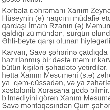
Kərbəla qəhrəmanı Xanım Zeynəb
Hüseynin (ə) haqqını müdafiə etd
qardaşı İmam Rzanın (ə) Məmun
qaldığı zülmündən, sürgün olu
Əhli-beytə qarşı olunan hiyləgərliy
Karvan, Savə şəhərinə çatdıqd
hazırlanmış bir dəstə məmur ka
bütün kişiləri şəhadətə yetirdilər
hətta Xanım Məsuməni (s.ə) zəhər
ya qəm-qüssədən, və ya zəhərl
xəstələnib Xorasana gedə bilmi
bilmədiyini görən Xanım Məsumə(
Savə məntəqəsindən Qum şəhəri