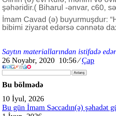
şəhəridir.( Biharul -ənvar, c60, s
İmam Cavad (ə) buyurmuşdur: “
bibimi ziyarət edərsə cənnətə dax
Saytın materiallarından istifadə edər
26 Noyabr, 2020 10:56
⁄
Çap
Axtarış
Bu bölmədə
10 İyul, 2026
Bu gün İmam Səccadın(ə) şəhadət g