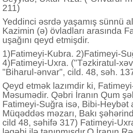
211)
Yeddinci əsrdə yaşamış sünnü a
Kazimin (ə) övladları arasında Fa
uşağını qeyd etmişdir.
1)Fatimeyi-Kubra. 2)Fatimeyi-Su
4)Fatimeyi-Uxra. ("Təzkiratul-xəv
"Biharul-ənvar", cild. 48, səh. 13
Qeyd etmək lazımdir ki, Fatimeyi
Məsumədir. Qəbri İranın Qum şəh
Fatimeyi-Suğra isə, Bibi-Heybət a
Müqəddəs məzarı, Bakı şəhərində
cild 48, səhifə 317) Fatimeyi-Uxr
ləqəbi ilə tanınmışdır.O,İranın R