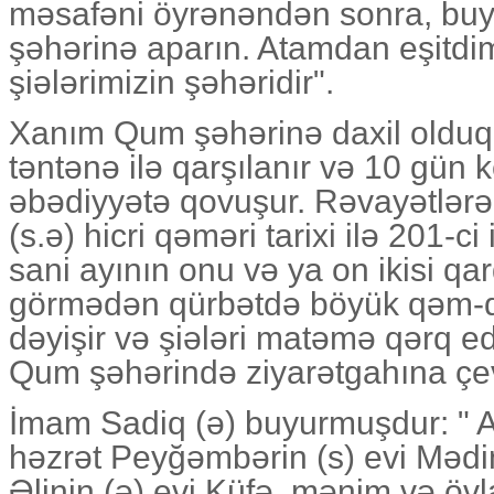
məsafəni öyrənəndən sonra, bu
şəhərinə aparın. Atamdan eşitdi
şiələrimizin şəhəridir".
Xanım Qum şəhərinə daxil olduqd
təntənə ilə qarşılanır və 10 gün
əbədiyyətə qovuşur. Rəvayətlə
(s.ə) hicri qəməri tarixi ilə 201-ci
sani ayının onu və ya on ikisi q
görmədən qürbətdə böyük qəm-q
dəyişir və şiələri matəmə qərq ed
Qum şəhərində ziyarətgahına çev
İmam Sadiq (ə) buyurmuşdur: " A
həzrət Peyğəmbərin (s) evi Məd
Əlinin (ə) evi Küfə, mənim və ö