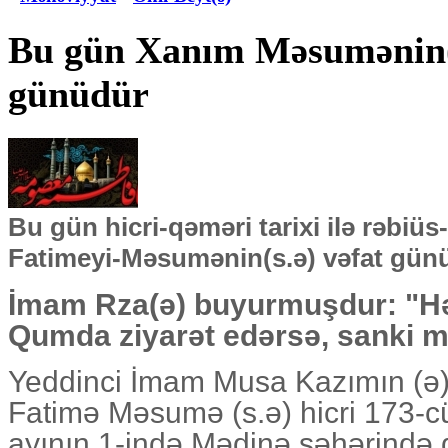
Bu gün Xanım Məsumənin(s
günüdür
Bu gün hicri-qəməri tarixi ilə rəbiüs
Fatimeyi-Məsumənin(s.ə) vəfat gün
İmam Rza(ə) buyurmuşdur: "Hə
Qumda ziyarət edərsə, sanki mə
Yeddinci İmam Musa Kazımın (ə) 
Fatimə Məsumə (s.ə) hicri 173-cü 
ayının 1-ində Mədinə şəhərində 